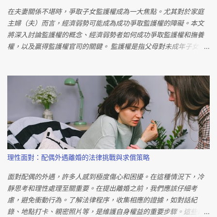
在夫妻關係不堪時，爭取子女監護權成為一大焦點。尤其對於家庭
主婦（夫）而言，經濟弱勢可能成為成功爭取監護權的障礙。本文
將深入討論監護權的概念、經濟弱勢者如何成功爭取監護權和撫養
權，以及贏得監護權官司的關鍵。 監護權是指父母對未成年子女權
利義務的行使，當雙方無法協商時，法院將作出親權歸屬的決定。
監護權內涵包括身體上的照護和財產上的照護，前者包含居住指定
權、交付請求權、懲戒權和身份行為同意權，後者則包括法定代理
權和同意權。 對於經濟弱勢者來說，爭取監護權並不是一個不可能
的任務。法院在判定監護權時，主要以「子女最佳利益」為依歸，
而非單純的經濟狀況。重要的是展現出對子女的愛與照顧，而非金
錢上的能力。法律規定，判定監護權時需綜合考慮多方因素，如子
女年齡、意願、父母的狀況和感情等。透過提供良好的照顧和教
育，經濟弱勢者也有機會成功爭取監護權。 要贏得監護權官司的關
理性面對：配偶外遇離婚的法律挑戰與求償策略
鍵在於展現自己是更適合擔任親權者的一方。避免無端指責對方，
而是著重於展現自己的能力和愛心。社工訪視報告是法院判決的重
面對配偶的外遇，許多人感到極度傷心和困擾。在這種情況下，冷
要依據，因此與社工合作，展現良好的父母形象對爭取監護權至關
靜思考和理性處理至關重要。在提出離婚之前，我們應該仔細考
重要。 具體的證據也是成功的關鍵。若對方有不利於子女成長的具
慮，避免衝動行為。了解法律程序，收集相應的證據，如對話紀
體行為，應提供相關證據，如外遇、家暴等。專業人員的協助可有
錄、地點打卡、親密照片等，是維護自身權益的重要步驟。這些證