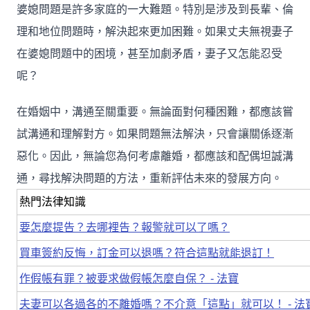
婆媳問題是許多家庭的一大難題。特別是涉及到長輩、倫
理和地位問題時，解決起來更加困難。如果丈夫無視妻子
在婆媳問題中的困境，甚至加劇矛盾，妻子又怎能忍受
呢？
在婚姻中，溝通至關重要。無論面對何種困難，都應該嘗
試溝通和理解對方。如果問題無法解決，只會讓關係逐漸
惡化。因此，無論您為何考慮離婚，都應該和配偶坦誠溝
通，尋找解決問題的方法，重新評估未來的發展方向。
熱門法律知識
要怎麼提告？去哪裡告？報警就可以了嗎？
買車簽約反悔，訂金可以退嗎？符合這點就能退訂！
作假帳有罪？被要求做假帳怎麼自保？ - 法寶
夫妻可以各過各的不離婚嗎？不介意「這點」就可以！ - 法