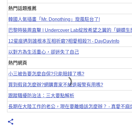
熱門話題推薦
韓國人氣插畫「Mr. Donothing」旋風駐台了!
巴黎時裝周直擊 | Undercover Lab綻放希望之翼的「蝴蝶
12星座遇到誰根本互相折磨?相愛相殺?! - DayDayInfo
以對方為生活重心，卻迷失了自己
熱門網頁
小三被告要怎麼自保?只能賠錢了嗎?
買到假貨怎麼辦?網購賣家不給退報警有用嗎?
跟蹤騷擾防治法：三大要點解析
長期在大陸工作的老公，現在要離婚該怎麼辦？ - 真愛不麻