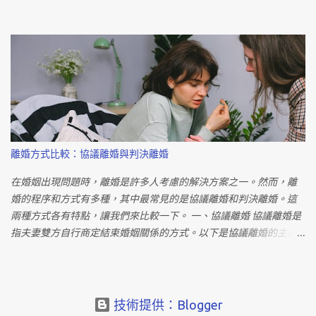
效蒐集相關證據，提高爭取監護權的成功機會。 即使未獲得監護
據不僅有助於法律訴訟，還可以影響賠償金額的判定。 此外，建議
權，父母仍需支付扶養費。法院在判定扶養費金額時，會考慮每人
與中立的第三方討論並進行分析。冷靜思考和溝通有可能導致更好
每月的經常性消費支出，約兩萬多元。若協議書中有約定，則應依
的解決方案。 離婚時的財產分配是一個敏感的問題。在台灣，根據
約支付；否則法院可依法強制執行。 若對方拒絕支付扶養費，可有
法定財產制度，夫妻剩餘財產分配的請求權需滿足特定條件。然
兩種解決方案。首先，若離婚時未約定扶養費，可提起訴訟由法院
而，婚外情並不會直接影響財產分配，外遇者在分配中並無法要求
判定金額；其次，若有約定但對方拒絕支付，可透過法院強制執行
更多的錢。因此，在考慮離婚財產分配時，需要全面評估雙方的經
以保障子女權益。 爭取監護權是一個具有挑戰性但不是不可能的任
濟狀況和財產情況，以確保公正合理的分配。 在外遇離婚中，受害
務。透過合理的法律程序、具體的證據和展現良好的父母形象，經
方可能會請求精神慰撫金。這是一種賠償金額，用以彌補因配偶外
濟弱勢者同樣有機會成功爭取監護權。無論結果如何，確保對方支
遇而導致的精神痛苦。精神慰撫金的金額取決於多種因素，包括雙
離婚方式比較：協議離婚與判決離婚
付扶養費以維護子女權益是至關重要的。 在這個經濟弱勢的時期，
方的社經地位、年齡、職業等。然而，在實務中，精神慰撫金通常
建議尋求專業法律協助，以確保每一步都符合法律規定，保護自己
在20萬至60萬元之間。若能提供明確的證據，如性行為的錄影，賠
在婚姻出現問題時，離婚是許多人考慮的解決方案之一。然而，離
和子女的權益。請務必向專業律師諮詢，獲得最適切的建議和協
償金額有可能進一步增加。 受害方還可能提出其他損害賠償，如離
婚的程序和方式有多種，其中最常見的是協議離婚和判決離婚。這
助。 構建子女未來的成功藍圖 成功爭取監護權不僅是一場法律戰，
因賠償、外遇求償、家暴賠償等。每一項賠償都有其獨特的條件和
兩種方式各有特點，讓我們來比較一下。 一、協議離婚 協議離婚是
更關乎子女未來的成功藍圖。以下是一些建議，協助您贏得監護
標準，需要根據個別情況進行詳細評估。 離婚是一個重大的生活決
指夫妻雙方自行商定結束婚姻關係的方式。以下是協議離婚的主要
權，同時確保子女在分居家庭中獲得穩固的成長： 積極參與子女生
定，需要慎重考慮。在面對配偶外遇時，冷靜理性地處理問題，並
流程： 準備協議書： 夫妻雙方與至少兩位證人共同簽署一份離婚協
活 法院將考慮雙方對子女生活的積極參與程度。因此，請主動參加
根據個人情況選擇合適的離婚方式是至關重要的。無論是協議離
議書，內容包括雙方財產分配、子女監護權、撫養費等事項。 辦理
子女的學校活...
婚、調解離婚還是裁判離婚，都應該充分了解相關法律程序，以確
登記： 夫妻雙方攜帶協議書到戶政機關辦理離婚登記手續，完成離
保自身權益得到保障。同時，在求償金額方面，受害方可以根據法
婚程序。 協議離婚的優點是程序簡單、節省時間，且雙方可以達成
技術提供：Blogger
律規定提出相應的請求，以彌補因配偶外遇而造成的損失。 熱門法