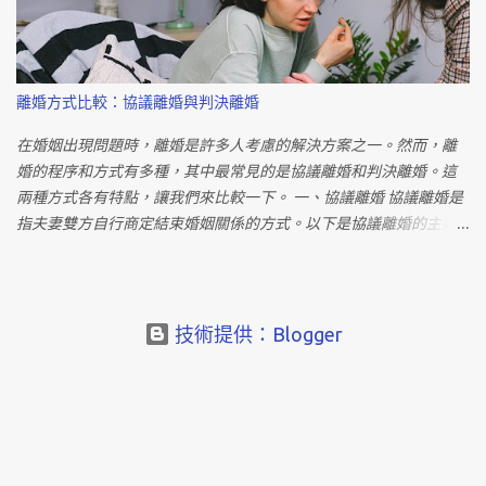
判定金額；其次，若有約定但對方拒絕支付，可透過法院強制執行
更多的錢。因此，在考慮離婚財產分配時，需要全面評估雙方的經
以保障子女權益。 爭取監護權是一個具有挑戰性但不是不可能的任
濟狀況和財產情況，以確保公正合理的分配。 在外遇離婚中，受害
務。透過合理的法律程序、具體的證據和展現良好的父母形象，經
方可能會請求精神慰撫金。這是一種賠償金額，用以彌補因配偶外
濟弱勢者同樣有機會成功爭取監護權。無論結果如何，確保對方支
遇而導致的精神痛苦。精神慰撫金的金額取決於多種因素，包括雙
離婚方式比較：協議離婚與判決離婚
付扶養費以維護子女權益是至關重要的。 在這個經濟弱勢的時期，
方的社經地位、年齡、職業等。然而，在實務中，精神慰撫金通常
建議尋求專業法律協助，以確保每一步都符合法律規定，保護自己
在20萬至60萬元之間。若能提供明確的證據，如性行為的錄影，賠
在婚姻出現問題時，離婚是許多人考慮的解決方案之一。然而，離
和子女的權益。請務必向專業律師諮詢，獲得最適切的建議和協
償金額有可能進一步增加。 受害方還可能提出其他損害賠償，如離
婚的程序和方式有多種，其中最常見的是協議離婚和判決離婚。這
助。 構建子女未來的成功藍圖 成功爭取監護權不僅是一場法律戰，
因賠償、外遇求償、家暴賠償等。每一項賠償都有其獨特的條件和
兩種方式各有特點，讓我們來比較一下。 一、協議離婚 協議離婚是
更關乎子女未來的成功藍圖。以下是一些建議，協助您贏得監護
標準，需要根據個別情況進行詳細評估。 離婚是一個重大的生活決
指夫妻雙方自行商定結束婚姻關係的方式。以下是協議離婚的主要
權，同時確保子女在分居家庭中獲得穩固的成長： 積極參與子女生
定，需要慎重考慮。在面對配偶外遇時，冷靜理性地處理問題，並
流程： 準備協議書： 夫妻雙方與至少兩位證人共同簽署一份離婚協
活 法院將考慮雙方對子女生活的積極參與程度。因此，請主動參加
根據個人情況選擇合適的離婚方式是至關重要的。無論是協議離
議書，內容包括雙方財產分配、子女監護權、撫養費等事項。 辦理
子女的學校活...
婚、調解離婚還是裁判離婚，都應該充分了解相關法律程序，以確
登記： 夫妻雙方攜帶協議書到戶政機關辦理離婚登記手續，完成離
保自身權益得到保障。同時，在求償金額方面，受害方可以根據法
婚程序。 協議離婚的優點是程序簡單、節省時間，且雙方可以達成
技術提供：Blogger
律規定提出相應的請求，以彌補因配偶外遇而造成的損失。 熱門法
共識，但缺點是需要彼此協商，並且無法解決爭議時可能需要轉為
律知識 門口停車亂象！店門口被停車怎麼辦？ 不想取貨付款怎麼
判決離婚。 二、判決離婚 判決離婚是指依法院判決結束婚姻關係的
辦？不取付會坐牢嗎？您想知道的取貨付款問題 被開副本怎麼辦？
方式。以下是判決離婚的主要流程： 起訴： 一方向法院提出離婚訴
可以提告嗎？這三條罪送他進去！ 作假帳有罪？被要求做假帳怎麼
訟，開啟離婚案件程序。 強制調解： 離婚案件進入強制調解階段，
自保？ - 法寶 熱門話題推薦 貓奴必拜PART1 : 招財貓發源神社「東
法官或調解委員會進行調解，促成雙方和解或協商。 訴訟： 如果調
京豪德寺」，療癒喵星人降福中 地表最大Emoji@拉斯維加斯全新頂
解無效，則進入訴訟階段，法院審理離婚案件，確定是否存在法定