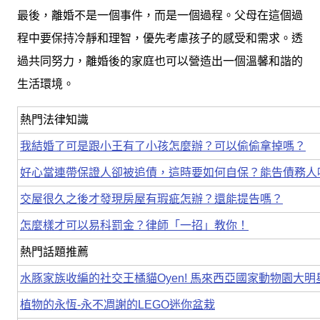
最後，離婚不是一個事件，而是一個過程。父母在這個過
程中要保持冷靜和理智，優先考慮孩子的感受和需求。透
過共同努力，離婚後的家庭也可以營造出一個溫馨和諧的
生活環境。
熱門法律知識
我結婚了可是跟小王有了小孩怎麼辦？可以偷偷拿掉嗎？
好心當連帶保證人卻被追債，這時要如何自保？能告債務人
交屋很久之後才發現房屋有瑕疵怎辦？還能提告嗎？
怎麼樣才可以易科罰金？律師「一招」教你！
熱門話題推薦
水豚家族收編的社交王橘貓Oyen! 馬來西亞國家動物園大明
植物的永恆-永不凋謝的LEGO迷你盆栽