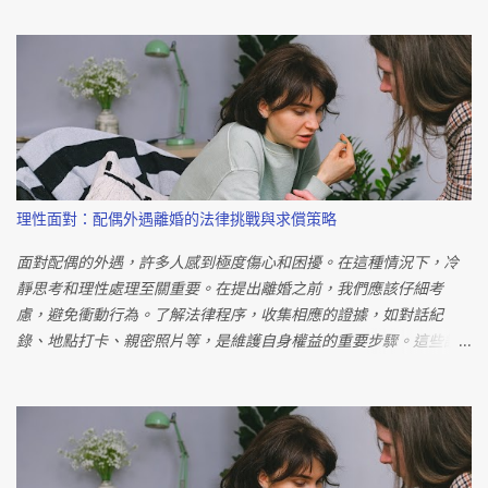
監護權內涵包括身體上的照護和財產上的照護，前者包含居住指定
權、交付請求權、懲戒權和身份行為同意權，後者則包括法定代理
權和同意權。 對於經濟弱勢者來說，爭取監護權並不是一個不可能
的任務。法院在判定監護權時，主要以「子女最佳利益」為依歸，
而非單純的經濟狀況。重要的是展現出對子女的愛與照顧，而非金
錢上的能力。法律規定，判定監護權時需綜合考慮多方因素，如子
女年齡、意願、父母的狀況和感情等。透過提供良好的照顧和教
育，經濟弱勢者也有機會成功爭取監護權。 要贏得監護權官司的關
理性面對：配偶外遇離婚的法律挑戰與求償策略
鍵在於展現自己是更適合擔任親權者的一方。避免無端指責對方，
而是著重於展現自己的能力和愛心。社工訪視報告是法院判決的重
面對配偶的外遇，許多人感到極度傷心和困擾。在這種情況下，冷
要依據，因此與社工合作，展現良好的父母形象對爭取監護權至關
靜思考和理性處理至關重要。在提出離婚之前，我們應該仔細考
重要。 具體的證據也是成功的關鍵。若對方有不利於子女成長的具
慮，避免衝動行為。了解法律程序，收集相應的證據，如對話紀
體行為，應提供相關證據，如外遇、家暴等。專業人員的協助可有
錄、地點打卡、親密照片等，是維護自身權益的重要步驟。這些證
效蒐集相關證據，提高爭取監護權的成功機會。 即使未獲得監護
據不僅有助於法律訴訟，還可以影響賠償金額的判定。 此外，建議
權，父母仍需支付扶養費。法院在判定扶養費金額時，會考慮每人
與中立的第三方討論並進行分析。冷靜思考和溝通有可能導致更好
每月的經常性消費支出，約兩萬多元。若協議書中有約定，則應依
的解決方案。 離婚時的財產分配是一個敏感的問題。在台灣，根據
約支付；否則法院可依法強制執行。 若對方拒絕支付扶養費，可有
法定財產制度，夫妻剩餘財產分配的請求權需滿足特定條件。然
兩種解決方案。首先，若離婚時未約定扶養費，可提起訴訟由法院
而，婚外情並不會直接影響財產分配，外遇者在分配中並無法要求