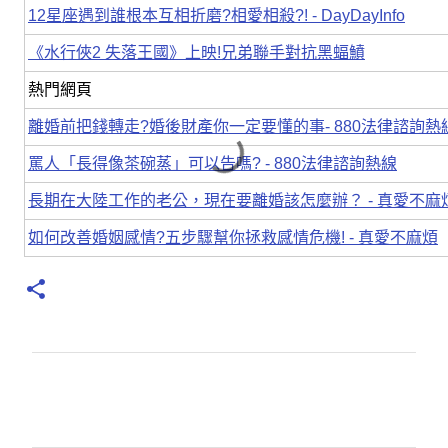
12星座遇到誰根本互相折磨?相愛相殺?! - DayDayInfo
《水行俠2 失落王國》上映!兄弟聯手對抗黑蝠鱝
熱門網頁
離婚前把錢轉走?婚後財產你一定要懂的事- 880法律諮詢熱
罵人「長得像茶碗蒸」可以告嗎? - 880法律諮詢熱線
長期在大陸工作的老公，現在要離婚該怎麼辦？ - 真愛不麻
如何改善婚姻感情?五步驟幫你拯救感情危機! - 真愛不麻煩
留
言