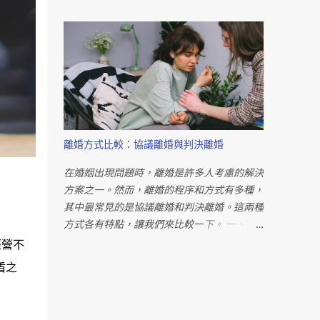
避免無端指責對方，而是著重於展現自己的能
維護自身權益的重要步驟。這些證據不僅有助
力和愛心。社工訪視報告是法院判決的重要依
於法律訴訟，還可以影響賠償金額的判定。
據，因此與社工合作，展現良好的父母形象對
此外，建議與中立的第三方討論並進行分析。
爭取監護權至關重要。 具體的證據也是成功
冷靜思考和溝通有可能導致更好的解決方案。
的關鍵。若對方有不利於子女成長的具體行
離婚時的財產分配是一個敏感的問題。在台
為，應提供相關證據，如外遇、家暴等。專業
灣，根據法定財產制度，夫妻剩餘財產分配的
人員的協助可有效蒐集相關證據，提高爭取監
請求權需滿足特定條件。然而，婚外情並不會
護權的成功機會。 即使未獲得監護權，父母
直接影響財產分配，外遇者在分配中並無法要
仍需支付扶養費。法院在判定扶養費金額時，
離婚方式比較：協議離婚與判決離婚
求更多的錢。因此，在考慮離婚財產分配時，
會考慮每人每月的經常性消費支出，約兩萬多
需要全面評估雙方的經濟狀況和財產情況，以
元。若協議書中有約定，則應依約支付；否則
在婚姻出現問題時，離婚是許多人考慮的解決
確保公正合理的分配。 在外遇離婚中，受害
法院可依法強制執行。 若對方拒絕支付扶養
方案之一。然而，離婚的程序和方式有多種，
方可能會請求精神慰撫金。這是一種賠償金
費，可有兩種解決方案。首先，若離婚時未約
其中最常見的是協議離婚和判決離婚。這兩種
額，用以彌補因配偶外遇而導致的精神痛苦。
定扶養費，可提起訴訟由法院判定金額；其
方式各有特點，讓我們來比較一下。 一、協
精神慰撫金的金額取決於多種因素，包括雙方
次，若有約定但對方拒絕支付，可透過法院強
議離婚 協議離婚是指夫妻雙方自行商定結束
經營不
的社經地位、年齡、職業等。然而，在實務
制執行以保障子女權益。 爭取監護權是一個
婚姻關係的方式。以下是協議離婚的主要流
盾之
中，精神慰撫金通常在20萬至60萬元之間。
具有挑戰性但不是不可能的任務。透過合理的
程： 準備協議書： 夫妻雙方與至少兩位證人
若能提供明確的證據，如性行為的錄影，賠償
法律程序、具體的證據和展現良好的父母形
共同簽署一份離婚協議書，內容包括雙方財產
金額有可能進一步增加。 受害方還可能提出
象，經濟弱勢者同樣有機會成功爭取監護權。
分配、子女監護權、撫養費等事項。 辦理登