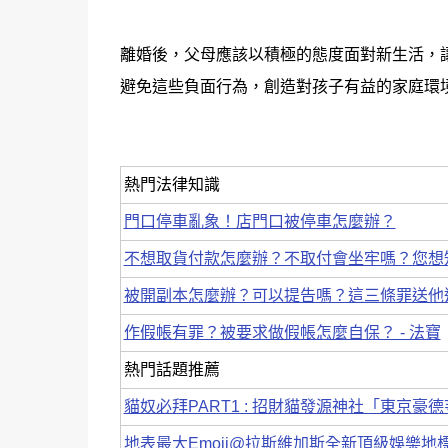
離婚後，父母應該以積極的態度面對新生活，
避免這些負面行為，創造對孩子有益的家庭環
熱門法律知識
門口停車亂象！店門口被停車怎麼辦？
不想取貨付款怎麼辦？不取付會坐牢嗎？您想
被開副本怎麼辦？可以提告嗎？這三條罪送他
作假帳有罪？被要求做假帳怎麼自保？ - 法寶
熱門話題推薦
貓奴必拜PART1 : 招財貓發源神社「東京
地表最大Emoji@拉斯維加斯全新頂級娛樂地標