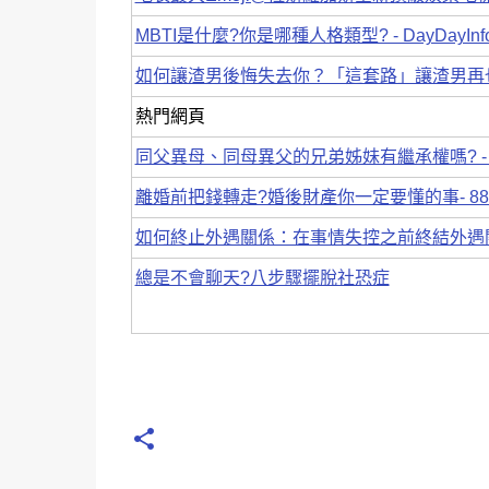
MBTI是什麼?你是哪種人格類型? - DayDayInf
如何讓渣男後悔失去你？「這套路」讓渣男再
熱門網頁
同父異母、同母異父的兄弟姊妹有繼承權嗎? - 
離婚前把錢轉走?婚後財產你一定要懂的事- 8
如何終止外遇關係：在事情失控之前終結外遇
總是不會聊天?八步驟擺脫社恐症