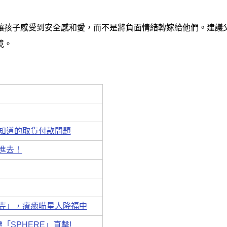
讓孩子感受到安全感和愛，而不是將負面情緒轉嫁給他們。建議
境。
知道的取貨付款問題
進去！
豪德寺」，療癒喵星人降福中
「SPHERE」直擊!