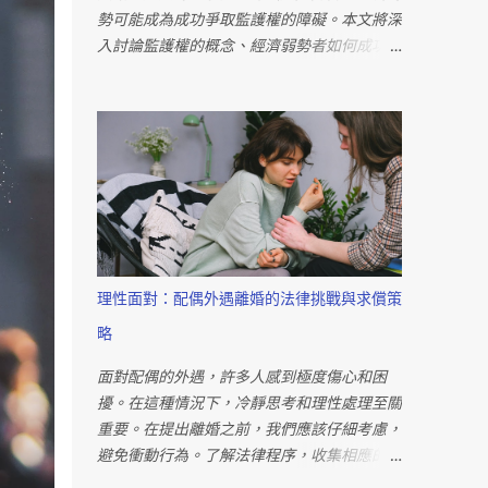
勢可能成為成功爭取監護權的障礙。本文將深
入討論監護權的概念、經濟弱勢者如何成功爭
取監護權和撫養權，以及贏得監護權官司的關
鍵。 監護權是指父母對未成年子女權利義務
的行使，當雙方無法協商時，法院將作出親權
歸屬的決定。監護權內涵包括身體上的照護和
財產上的照護，前者包含居住指定權、交付請
求權、懲戒權和身份行為同意權，後者則包括
法定代理權和同意權。 對於經濟弱勢者來
說，爭取監護權並不是一個不可能的任務。法
院在判定監護權時，主要以「子女最佳利益」
理性面對：配偶外遇離婚的法律挑戰與求償策
為依歸，而非單純的經濟狀況。重要的是展現
略
出對子女的愛與照顧，而非金錢上的能力。法
律規定，判定監護權時需綜合考慮多方因素，
面對配偶的外遇，許多人感到極度傷心和困
如子女年齡、意願、父母的狀況和感情等。透
擾。在這種情況下，冷靜思考和理性處理至關
過提供良好的照顧和教育，經濟弱勢者也有機
重要。在提出離婚之前，我們應該仔細考慮，
會成功爭取監護權。 要贏得監護權官司的關
避免衝動行為。了解法律程序，收集相應的證
鍵在於展現自己是更適合擔任親權者的一方。
據，如對話紀錄、地點打卡、親密照片等，是